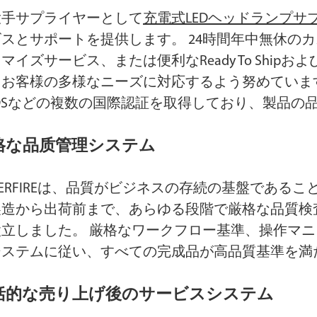
大手サプライヤーとして
充電式LEDヘッドランプサ
スとサポートを提供します。 24時間年中無休のカ
マイズサービス、または便利なReady To Shipおよ
お客様の多様なニーズに対応するよう努めています。 さら
SDSなどの複数の国際認証を取得しており、製品の
格な品质管理システム
PERFIREは、品質がビジネスの存続の基盤である
製造から出荷前まで、あらゆる段階で厳格な品質検
設立しました。 厳格なワークフロー基準、操作マニ
システムに従い、すべての完成品が高品質基準を満
括的な売り上げ後のサービスシステム