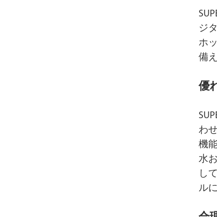
SU
ジ
ホ
備
優
SU
わ
機
水
して
ル