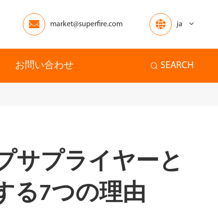


market@superfire.com
ja
お問い合わせ
SEARCH

ンプサプライヤーと
選択する7つの理由
アフリカ
オセアニア
ホーム
その他