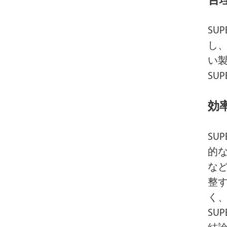
合
SU
し
い
SU
効
SU
的
な
整す
く
SU