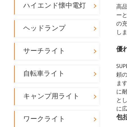
ハイエンド懐中電灯
高品
ー
懐中電灯
ハイエンド懐
の充
ヘッドランプ
し
優
サーチライト
SU
自転車ライト
頼
ます
に
キャンプ用ライト
と
に
キャンプ用ライト
ワークライ
包
ワークライト