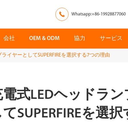

Whatsapp:+86-19928877060
会社
OEM & ODM
協力
サービス
ライヤーとしてSUPERFIREを選択する7つの理由
充電式LEDヘッドラ
てSUPERFIREを
ヨーロッパ
アジア
レスキュー
検索