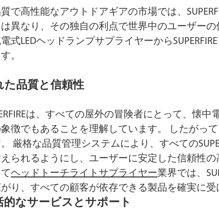
質で高性能なアウトドアギアの市場では、SUPERF
とは異なり、その独自の利点で世界中のユーザーの
中電灯
ヘッドランプ
電式LEDヘッドランプサプライヤーからSUPERF
ます。
れた品質と信頼性
PERFIREは、すべての屋外の冒険者にとって、
の象徴でもあることを理解しています。 したがっ
。 厳格な品質管理システムにより、すべてのSUPER
耐えられるようにし、ユーザーに安定した信頼性の
して
ヘッドトーチライトサプライヤー
業界では、SU
広がり、すべての顧客が依存できる製品を確実に受
ト
プロのライト
ソ
括的なサービスとサポート