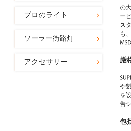
の
プロのライト
ービ
スタ
も、
ソーラー街路灯
M
厳
アクセサリー
SU
や
を
告
包