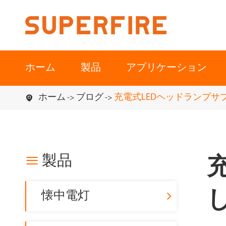
ホーム
製品
アプリケーション
ホーム
ブログ
充電式LEDヘッドランプサプ


製品
し
懐中電灯
北米
南アメリカ
アウトドア
産業