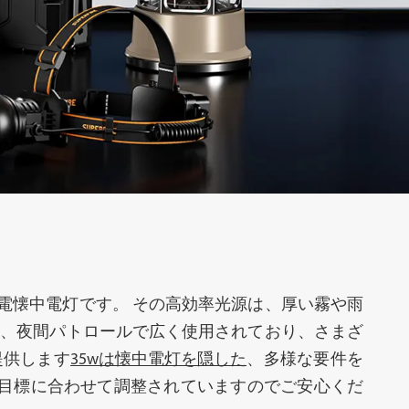
サーチライト
自転車ライト
電懐中電灯です。 その高効率光源は、厚い霧や雨
動、夜間パトロールで広く使用されており、さまざ
提供します
35wは懐中電灯を隠した
、多様な要件を
ーラー街路灯
アクセサリー
の目標に合わせて調整されていますのでご安心くだ