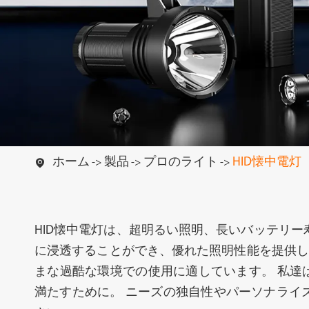
懐中電灯
ハイエンド懐
ホーム
製品
プロのライト
HID懐中電灯

HID懐中電灯は、超明るい照明、長いバッテリ
に浸透することができ、優れた照明性能を提供し
まな過酷な環境での使用に適しています。 私達は
キャンプ用ライト
ワークライ
満たすために。 ニーズの独自性やパーソナライ