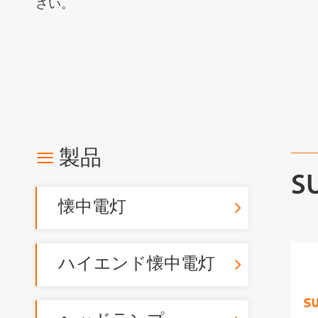
さい。

製品
S
懐中電灯
ハイエンド懐中電灯