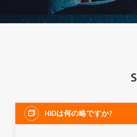

HIDは何の略ですか?