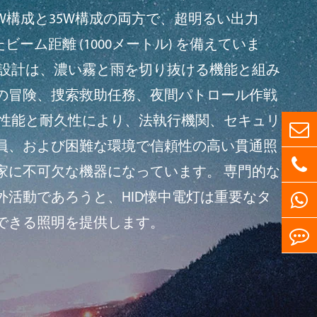
W構成と35W構成の両方で、超明るい出力
れたビーム距離 (1000メートル) を備えていま
の設計は、濃い霧と雨を切り抜ける機能と組み
の冒険、捜索救助任務、夜間パトロール作戦
明性能と耐久性により、法執行機関、セキュリ
員、および困難な環境で信頼性の高い貫通照
家に不可欠な機器になっています。 専門的な
外活動であろうと、HID懐中電灯は重要なタ
できる照明を提供します。