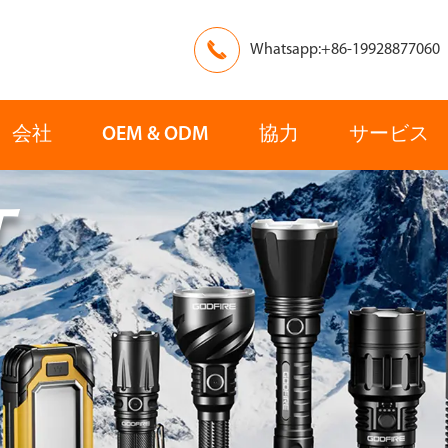

Whatsapp:+86-19928877060
会社
OEM & ODM
協力
サービス
灯
ヨーロッパ
アジア
レスキュー
検索