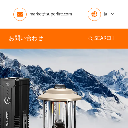


market@superfire.com
ja
お問い合わせ
SEARCH

アフリカ
オセアニア
ホーム
その他