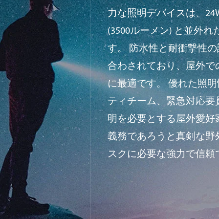
力な照明デバイスは、24
(3500ルーメン) と並外
す。 防水性と耐衝撃性
合わされており、屋外で
に最適です。 優れた照
ティチーム、緊急対応要
明を必要とする屋外愛好
義務であろうと真剣な野
スクに必要な強力で信頼