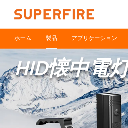
ホーム
製品
アプリケーション
HID懐中電
北米
南アメリカ
アウトドア
産業