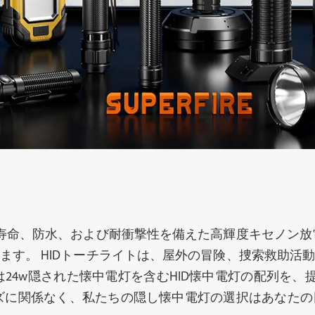
中電灯
ヘッドランプ
ー寿命、防水、および耐衝撃性を備えた高輝度キセノン放
ます。 HIDトーチライトは、屋外の冒険、捜索救助活
24w隠された懐中電灯を含むHID懐中電灯の配列を、
ト
プロのライト
ソ
ズに関係なく、私たちの隠し懐中電灯の選択はあなた