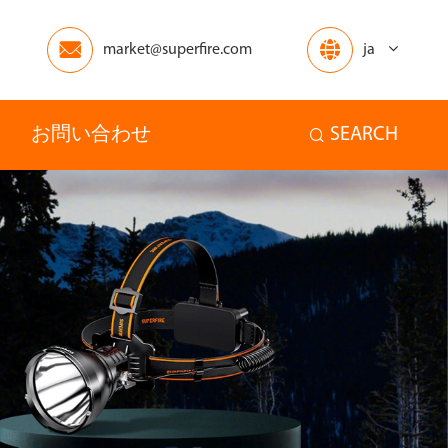


market@superfire.com
ja
お問い合わせ
SEARCH

アフリカ
オセアニア
ホーム
その他