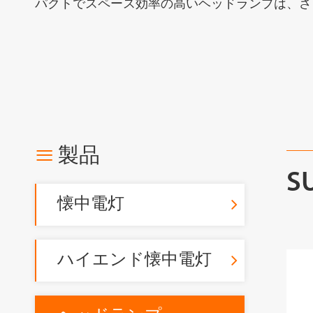
パクトでスペース効率の高いヘッドランプは、さ

製品
S
懐中電灯
ハイエンド懐中電灯