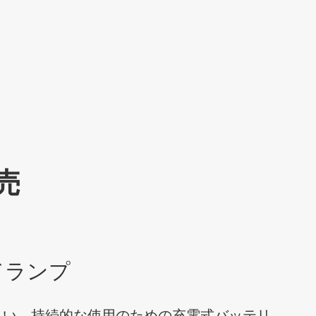
売
ドランプ