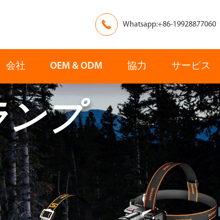

Whatsapp:+86-19928877060
会社
OEM & ODM
協力
サービス
ランプ
ヨーロッパ
アジア
レスキュー
検索