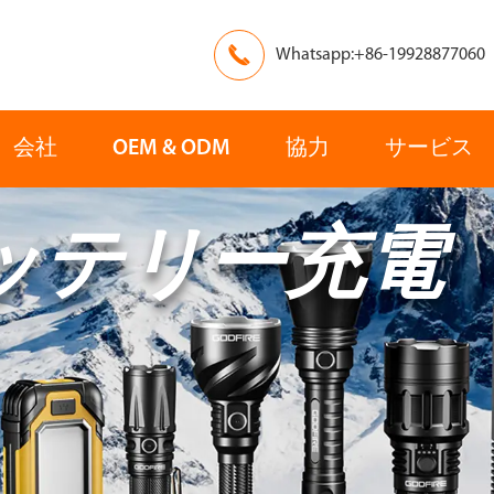

Whatsapp:+86-19928877060
会社
OEM & ODM
協力
サービス
ッテリー充電
ヨーロッパ
アジア
レスキュー
検索