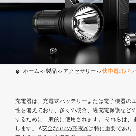
懐中電灯
ハイエンド懐
ホーム
製品
アクセサリー
懐中電灯バッ

充電器は、充電式バッテリーまたは電子機器のエ
性を備えており、多くの場合、過充電保護などの
するために一般的に使用されます。 それらは、
キャンプ用ライト
ワークライ
します。 A
安全なusbの充電器
は特に重要であり