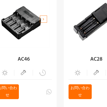
AC46
AC28





お問い合わ
お問い合わ

せ
せ