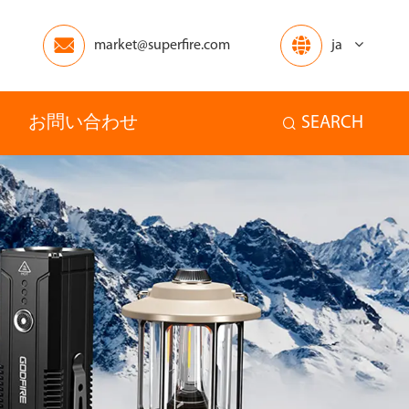


market@superfire.com
ja
お問い合わせ
SEARCH

アフリカ
オセアニア
ホーム
その他