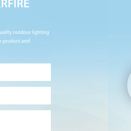
ERFIRE
ality outdoor lighting
re product and