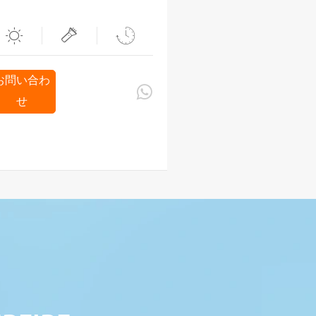



お問い合わ

せ