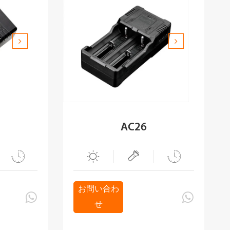
AC26




お問い合わ


せ