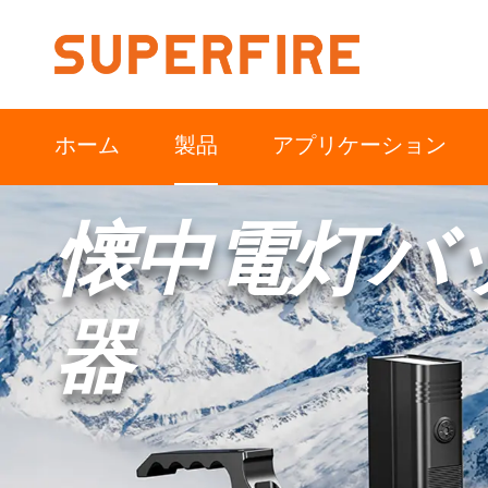
ホーム
製品
アプリケーション
懐中電灯バ
器
北米
南アメリカ
アウトドア
産業