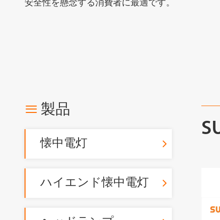
安全性を懸念する消費者に最適です。

製品
S
懐中電灯
ハイエンド懐中電灯