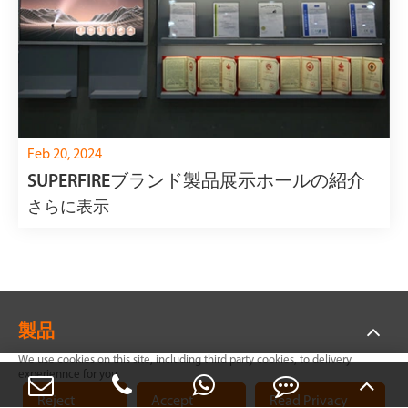
Feb 20, 2024
SUPERFIREブランド製品展示ホールの紹介
さらに表示
製品
We use cookies on this site, including third party cookies, to delivery
experiennce for you.
アプリケーション
Reject
Accept
Read Privacy