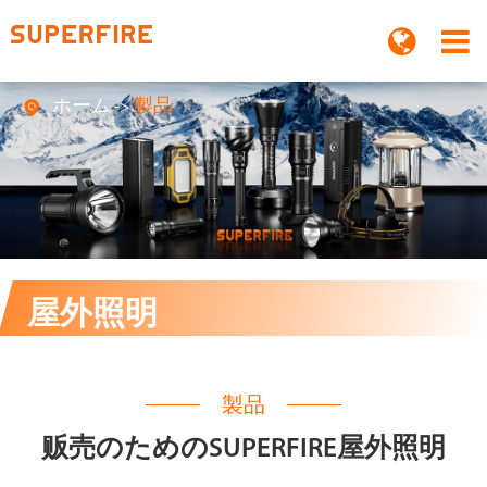
ホーム
製品

屋外照明
製品
贩売のためのSUPERFIRE屋外照明