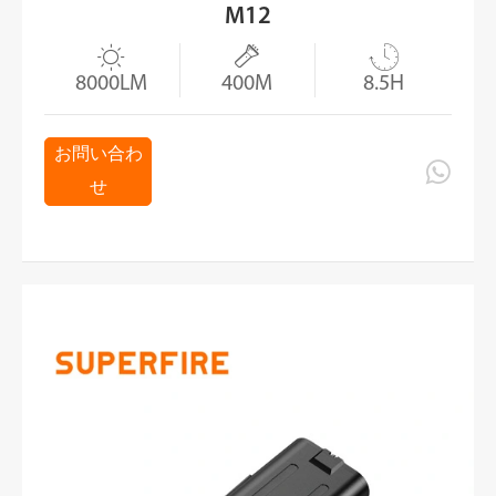
M12



8000LM
400M
8.5H
お問い合わ

せ