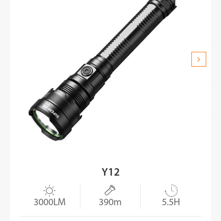
Y12



3000LM
390m
5.5H