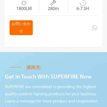



1800LM
280m
6-7.5H
お問い合わ

せ
連絡先
Get in Touch With SUPERFIRE Now
SUPERFIRE are committed to providing the highest
quality outdoor lighting products for your business.
Leave a message for more product and cooperation