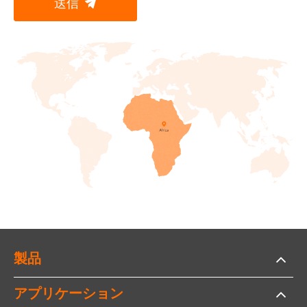
送信

製品
アプリケーション