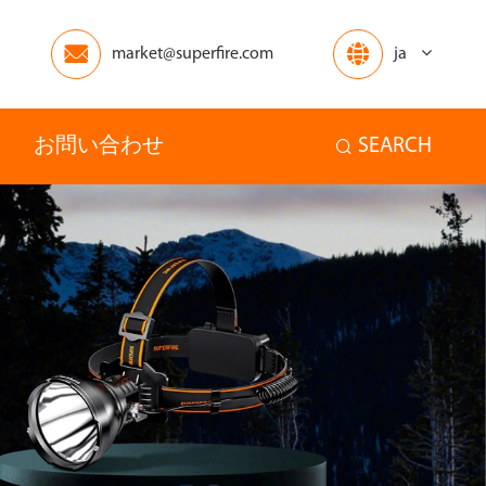


market@superfire.com
ja
お問い合わせ
SEARCH

アフリカ
オセアニア
ホーム
その他