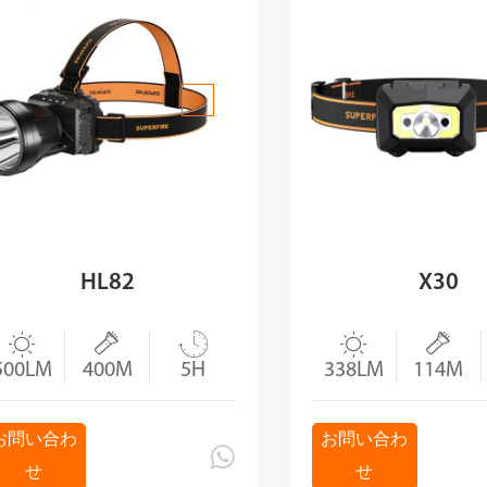
HL82
X30





500LM
400M
5H
338LM
114M
お問い合わ
お問い合わ

せ
せ