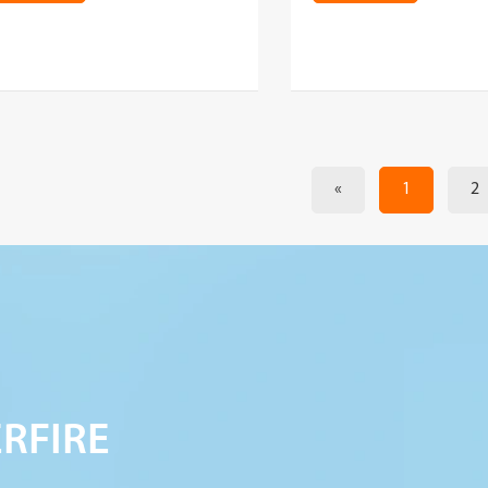
«
1
2
ERFIRE