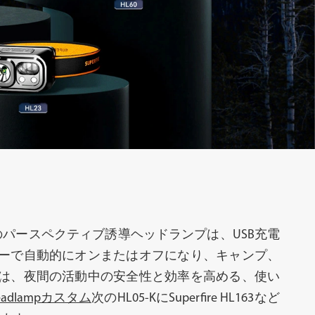
サーチライト
自転車ライト
のパースペクティブ誘導ヘッドランプは、USB充電
ャーで自動的にオンまたはオフになり、キャンプ、
プは、夜間の活動中の安全性と効率を高める、使い
ーラー街路灯
アクセサリー
eadlampカスタム
次のHL05-KにSuperfire HL163など