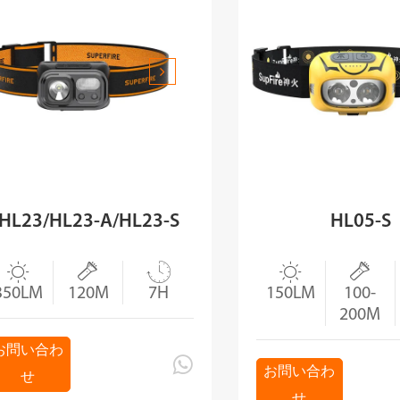
HL23/HL23-A/HL23-S
HL05-S





350LM
120M
7H
150LM
100-
200M
お問い合わ

お問い合わ
せ
せ