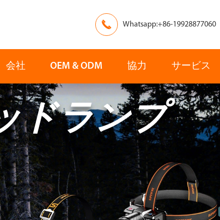

Whatsapp:+86-19928877060
会社
OEM & ODM
協力
サービス
ッドランプ
ヨーロッパ
アジア
レスキュー
検索