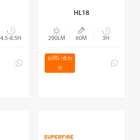
HL18




4.5-8.5H
290LM
60M
3H
お問い合わ


せ