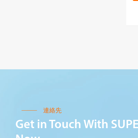
連絡先
Get in Touch With SUP