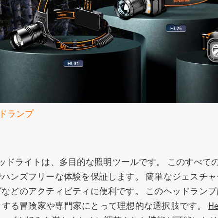
中電灯
ヘッドランプ
ドランプ
ッドライトは、多目的な照明ツールです。 このすべて
ハンズフリーな体験を保証します。 簡単なジェスチ
などのアクティビティに便利です。 このヘッドラン
ト
プロのライト
ソ
とする冒険家や専門家にとって理想的な選択肢です。
H