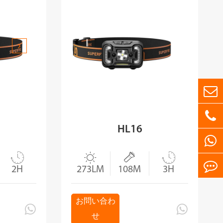
HL16




2H
273LM
108M
3H
お問い合わ


せ