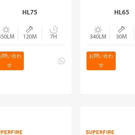
HL75
HL65





350LM
120M
7H
340LM
30M
お問い合わ
お問い合わ

せ
せ