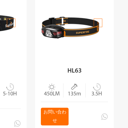
HL63




5-10H
450LM
135m
3.5H
お問い合わ

せ
